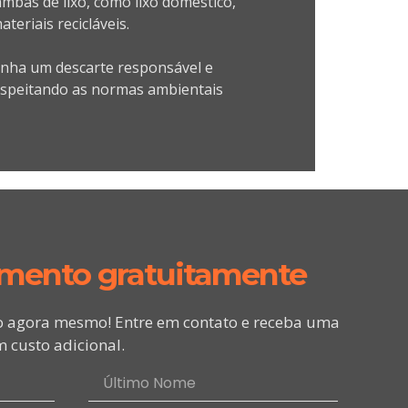
mbas de lixo, como lixo doméstico,
teriais recicláveis.
enha um descarte responsável e
respeitando as normas ambientais
amento gratuitamente
o agora mesmo! Entre em contato e receba uma
 custo adicional.