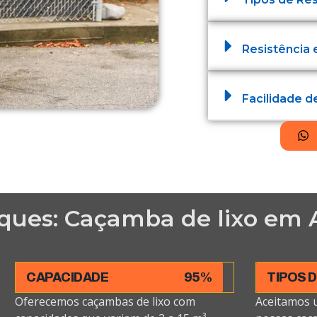
Resistência 
Facilidade 
ques: Caçamba de lixo em 
CAPACIDADE
95%
TIPOS 
Oferecemos caçambas de lixo com
Aceitamos 