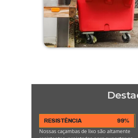
Desta
RESISTÊNCIA
99%
Nossas caçambas de lixo são altamente