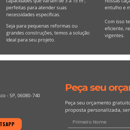
capacidades que variam de 3 a 15 m³,
nossas caça
perfeitas para atender suas
entulho e ma
necessidades específicas.
Com isso t
Seja para pequenas reformas ou
eficiente, 
grandes construções, temos a solução
vigentes.
ideal para seu projeto.
Peça seu orç
sco - SP, 06080-740
Peça seu orçamento gratuit
proposta personalizada, sem
ATSAPP