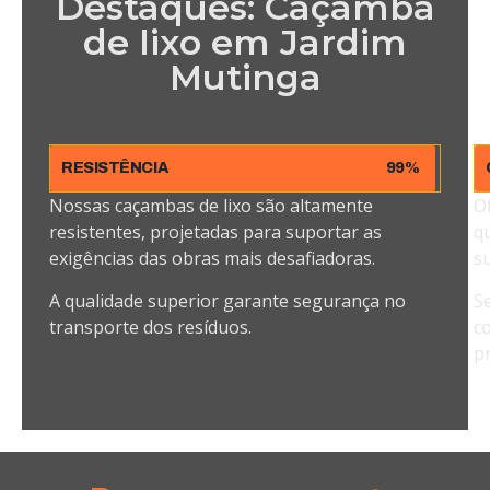
Destaques: Caçamba
de lixo em Jardim
Mutinga
RESISTÊNCIA
99%
Nossas caçambas de lixo são altamente
O
resistentes, projetadas para suportar as
q
exigências das obras mais desafiadoras.
su
A qualidade superior garante segurança no
S
transporte dos resíduos.
c
pr