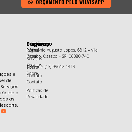
ORÇAMENTO PELO WHATSAPP
Páginas
Serviços
Endereço
Página
Home
R. Antônio Augusto Lopes, 6812 – Vila
Inicial
Osasco, Osasco – SP, 06080-740
Serviços
Serviços
Telefone: (13) 99642-1413
Sobre
Sobre
ações e
Contato
uel de
Contato
Serviços
Politicas de
 rápido e
Privacidade
odas as
escarte.