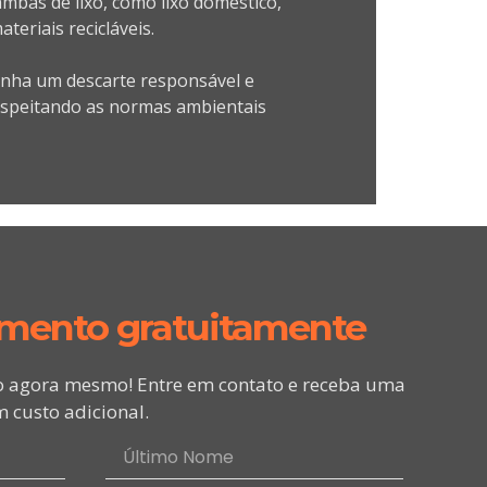
mbas de lixo, como lixo doméstico,
teriais recicláveis.
enha um descarte responsável e
respeitando as normas ambientais
amento gratuitamente
o agora mesmo! Entre em contato e receba uma
 custo adicional.