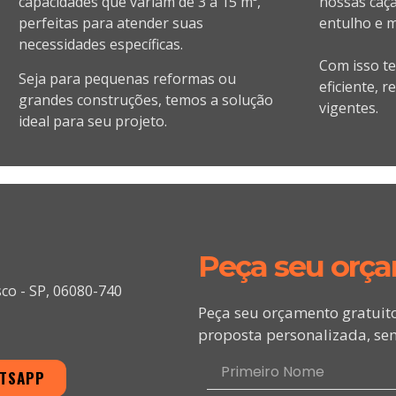
capacidades que variam de 3 a 15 m³,
nossas caça
perfeitas para atender suas
entulho e ma
necessidades específicas.
Com isso t
Seja para pequenas reformas ou
eficiente, 
grandes construções, temos a solução
vigentes.
ideal para seu projeto.
Peça seu orç
sco - SP, 06080-740
Peça seu orçamento gratuit
proposta personalizada, sem
ATSAPP