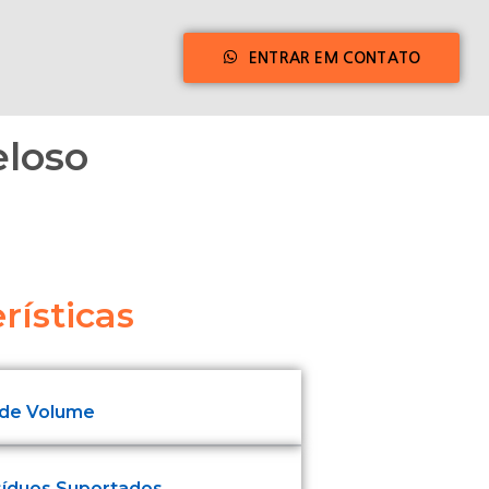
ENTRAR EM CONTATO
eloso
rísticas
 de Volume
síduos Suportados