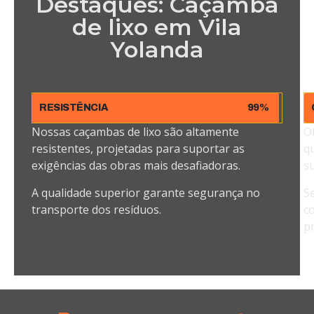
Destaques: Caçamba
de lixo em Vila
Yolanda
RESISTÊNCIA
99%
Nossas caçambas de lixo são altamente
O
resistentes, projetadas para suportar as
q
exigências das obras mais desafiadoras.
su
A qualidade superior garante segurança no
S
transporte dos resíduos.
c
pr