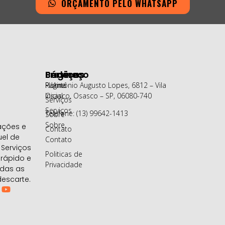
ORÇAMENTO PELO WHATSAPP
Páginas
Serviços
Endereço
Página
Home
R. Antônio Augusto Lopes, 6812 – Vila
Inicial
Osasco, Osasco – SP, 06080-740
Serviços
Serviços
Telefone: (13) 99642-1413
Sobre
Sobre
ações e
Contato
uel de
Contato
Serviços
Politicas de
 rápido e
Privacidade
odas as
escarte.