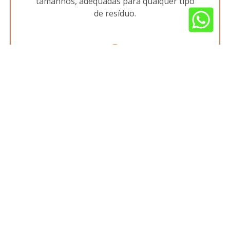
tamanhos, adequadas para qualquer tipo
de resíduo.
Atendimento Exclusivo
Nossa equipe está sempre pronta para
oferecer suporte personalizado,
garantindo que suas necessidades sejam
atendidas com eficiência.