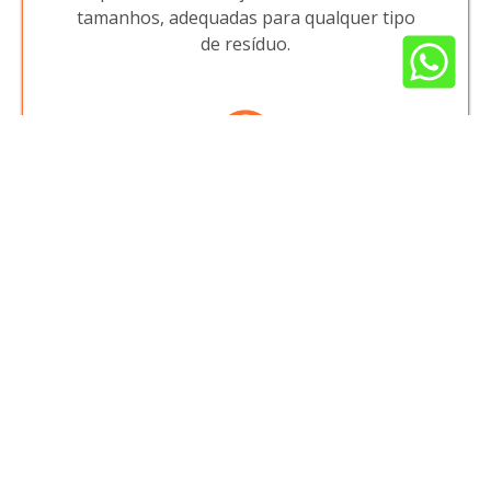
tamanhos, adequadas para qualquer tipo
de resíduo.
Atendimento Exclusivo
Nossa equipe está sempre pronta para
oferecer suporte personalizado,
garantindo que suas necessidades sejam
atendidas com eficiência.