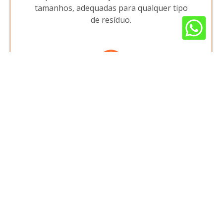
tamanhos, adequadas para qualquer tipo
de resíduo.
Atendimento Exclusivo
Nossa equipe está sempre pronta para
oferecer suporte personalizado,
garantindo que suas necessidades sejam
atendidas com eficiência.