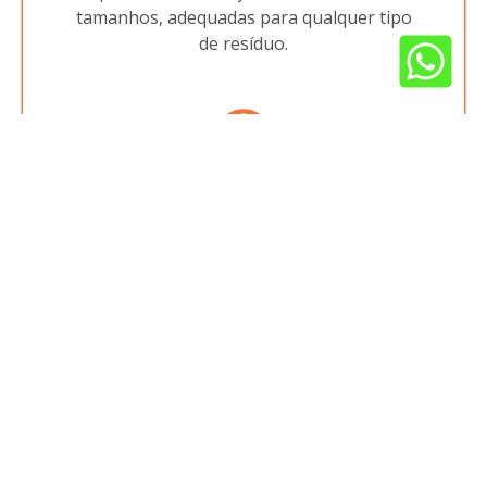
tamanhos, adequadas para qualquer tipo
de resíduo.
Atendimento Exclusivo
Nossa equipe está sempre pronta para
oferecer suporte personalizado,
garantindo que suas necessidades sejam
atendidas com eficiência.