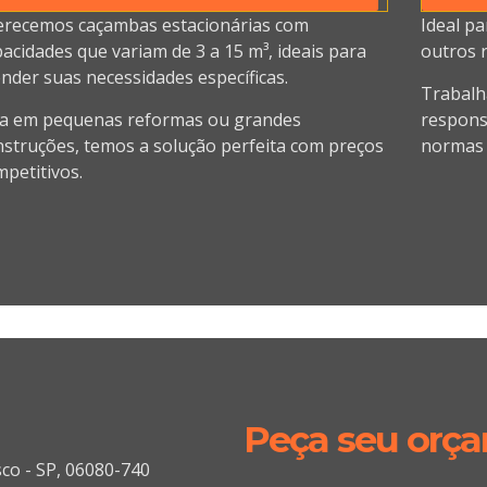
erecemos caçambas estacionárias com
Ideal pa
acidades que variam de 3 a 15 m³, ideais para
outros 
nder suas necessidades específicas.
Trabalh
ja em pequenas reformas ou grandes
responsá
nstruções, temos a solução perfeita com preços
normas 
petitivos.
Peça seu orç
sco - SP, 06080-740