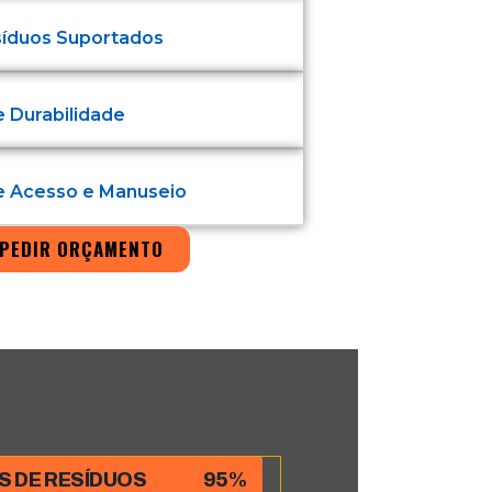
síduos Suportados
e Durabilidade
de Acesso e Manuseio
PEDIR ORÇAMENTO
S DE RESÍDUOS
95%