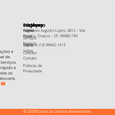
Páginas
Serviços
Endereço
Página
Home
R. Antônio Augusto Lopes, 6812 – Vila
Inicial
Osasco, Osasco – SP, 06080-740
Serviços
Serviços
Telefone: (13) 99642-1413
Sobre
Sobre
ações e
Contato
uel de
Contato
Serviços
Politicas de
 rápido e
Privacidade
odas as
escarte.
© 2026Todos os Direitos Reservados.