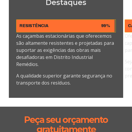
Destaques
RESISTÊNCIA
99%
C
As caçambas estacionárias que oferecemos
Ofe
são altamente resistentes e projetadas para
cap
suportar as exigências das obras mais
par
desafiadoras em Distrito Industrial
Sej
Remédios.
con
A qualidade superior garante segurança no
pre
transporte dos resíduos.
Peça seu orçamento
gratuitamente