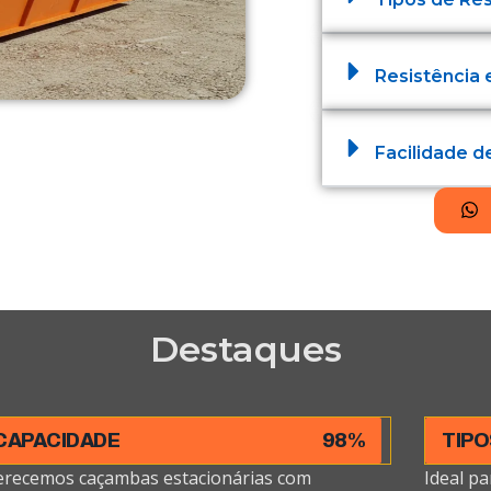
Resistência 
Facilidade 
Destaques
CAPACIDADE
98%
TIPO
erecemos caçambas estacionárias com
Ideal pa