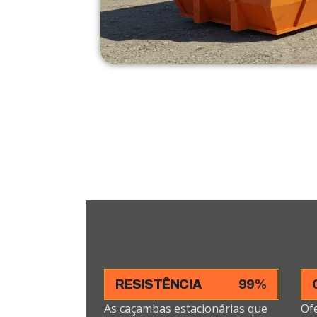
RESISTÊNCIA
99%
As caçambas estacionárias que
Of