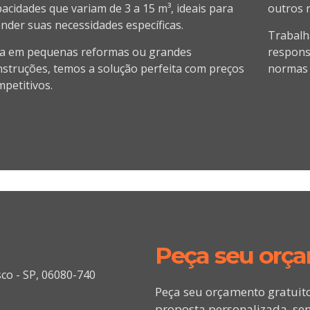
acidades que variam de 3 a 15 m³, ideais para
outros 
nder suas necessidades específicas.
Trabalh
ja em pequenas reformas ou grandes
responsá
nstruções, temos a solução perfeita com preços
normas 
petitivos.
Peça seu orç
sco - SP, 06080-740
Peça seu orçamento gratuit
proposta personalizada, sem