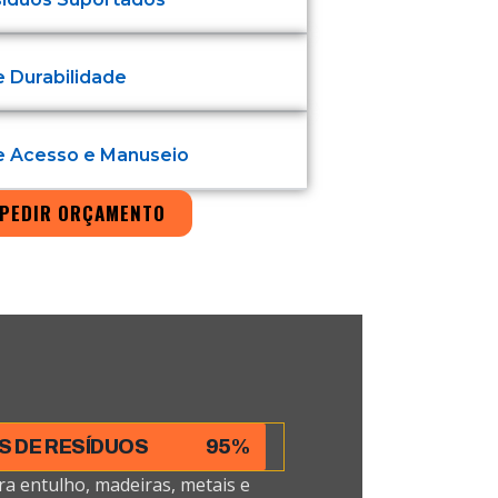
e Durabilidade
de Acesso e Manuseio
PEDIR ORÇAMENTO
S DE RESÍDUOS
95%
ra entulho, madeiras, metais e