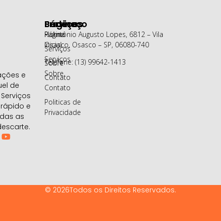
Páginas
Serviços
Endereço
Página
Home
R. Antônio Augusto Lopes, 6812 – Vila
Inicial
Osasco, Osasco – SP, 06080-740
Serviços
Serviços
Telefone: (13) 99642-1413
Sobre
Sobre
ações e
Contato
uel de
Contato
Serviços
Politicas de
 rápido e
Privacidade
odas as
escarte.
© 2026Todos os Direitos Reservados.