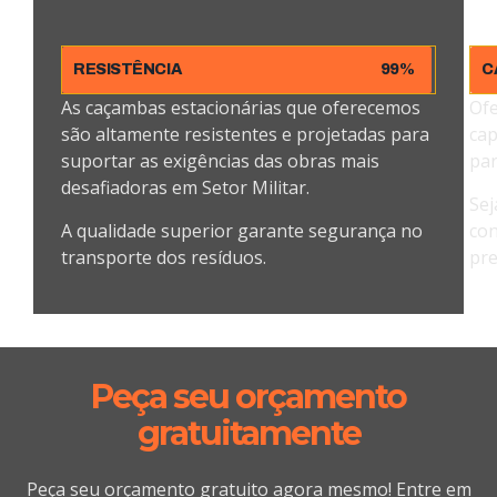
RESISTÊNCIA
99%
C
As caçambas estacionárias que oferecemos
Ofe
são altamente resistentes e projetadas para
cap
suportar as exigências das obras mais
par
desafiadoras em Setor Militar.
Sej
A qualidade superior garante segurança no
con
transporte dos resíduos.
pre
Peça seu orçamento
gratuitamente
Peça seu orçamento gratuito agora mesmo! Entre em