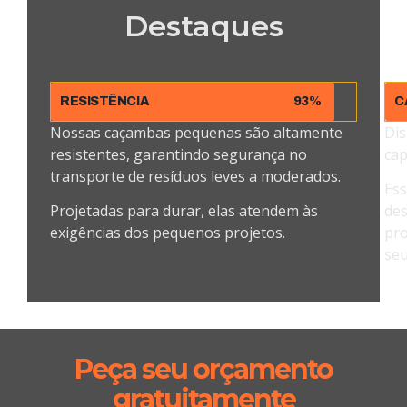
Destaques
RESISTÊNCIA
93%
C
Nossas caçambas pequenas são altamente
Di
resistentes, garantindo segurança no
cap
transporte de resíduos leves a moderados.
Ess
Projetadas para durar, elas atendem às
des
exigências dos pequenos projetos.
pro
seu
Peça seu orçamento
gratuitamente