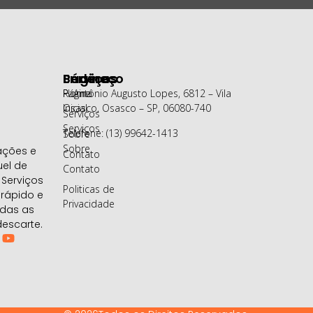
Páginas
Serviços
Endereço
Página
Home
R. Antônio Augusto Lopes, 6812 – Vila
Inicial
Osasco, Osasco – SP, 06080-740
Serviços
Serviços
Telefone: (13) 99642-1413
Sobre
Sobre
ações e
Contato
uel de
Contato
Serviços
Politicas de
 rápido e
Privacidade
odas as
escarte.