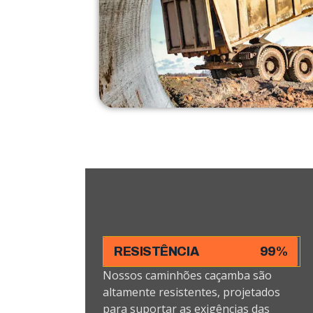
RESISTÊNCIA
99%
Nossos caminhões caçamba são
altamente resistentes, projetados
para suportar as exigências das