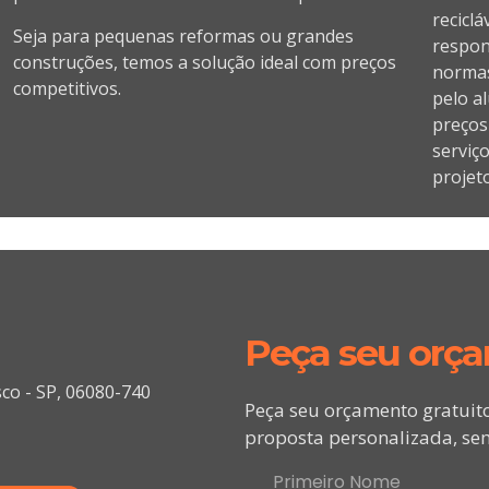
recicl
Seja para pequenas reformas ou grandes
respon
construções, temos a solução ideal com preços
normas
competitivos.
pelo a
preços
serviç
projet
Peça seu orç
sco - SP, 06080-740
Peça seu orçamento gratuit
proposta personalizada, sem