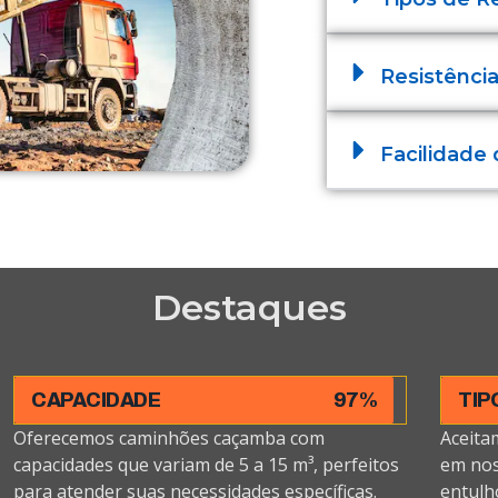
Resistência
Facilidade
Destaques
CAPACIDADE
97%
TIP
Oferecemos caminhões caçamba com
Aceita
capacidades que variam de 5 a 15 m³, perfeitos
em nos
para atender suas necessidades específicas.
entulh