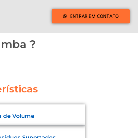
ENTRAR EM CONTATO
amba ?
rísticas
e de Volume
esíduos Suportados