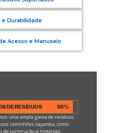
 e Durabilidade
 de Acesso e Manuseio
OS DE RESÍDUOS
95%
mos uma ampla gama de resíduos
sos caminhões caçamba, como
o de construção e materiais