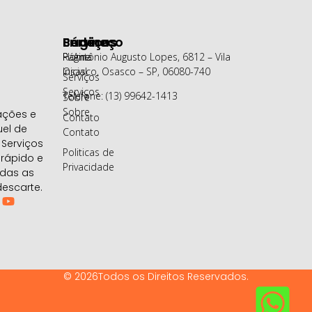
Páginas
Serviços
Endereço
Página
Home
R. Antônio Augusto Lopes, 6812 – Vila
Inicial
Osasco, Osasco – SP, 06080-740
Serviços
Serviços
Telefone: (13) 99642-1413
Sobre
Sobre
ações e
Contato
uel de
Contato
Serviços
Politicas de
 rápido e
Privacidade
odas as
escarte.
© 2026Todos os Direitos Reservados.